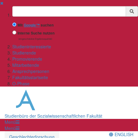
✖
Suchbegriff
Mit
Google™
suchen
Interne Suche nutzen
(eingeschränkte Ergebnisqualität)
Studieninteressierte
Studierende
Promovierende
Mitarbeitende
Ansprechpersonen
Fakultätsstartseite
O-Phase
Studienbüro der Sozialwissenschaftlichen Fakultät
Menü
Menü
ENGLISH
Geschlechterforschung