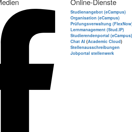
Medien
Online-Dienste
Studienangebot (eCampus)
Organisation (eCampus)
Prüfungsverwaltung (FlexNow
Lernmanagement (Stud.IP)
Studierendenportal (eCampus
Chat AI
(
Academic Cloud
)
Stellenausschreibungen
Jobportal stellenwerk