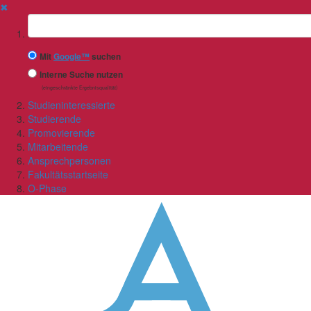
✖
Suchbegriff
Mit
Google™
suchen
Interne Suche nutzen
(eingeschränkte Ergebnisqualität)
Studieninteressierte
Studierende
Promovierende
Mitarbeitende
Ansprechpersonen
Fakultätsstartseite
O-Phase