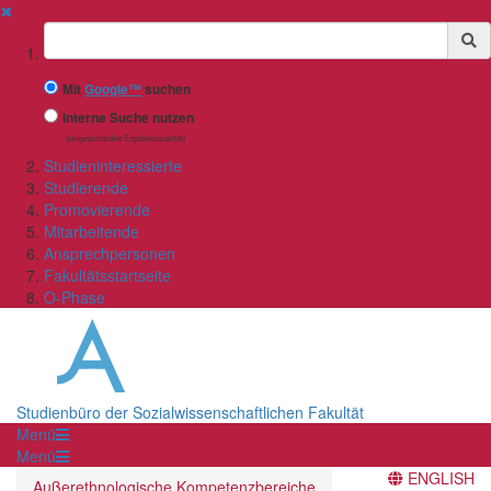
✖
Suchbegriff
Mit
Google™
suchen
Interne Suche nutzen
(eingeschränkte Ergebnisqualität)
Studieninteressierte
Studierende
Promovierende
Mitarbeitende
Ansprechpersonen
Fakultätsstartseite
O-Phase
Studienbüro der Sozialwissenschaftlichen Fakultät
Menü
Menü
ENGLISH
Außerethnologische Kompetenzbereiche