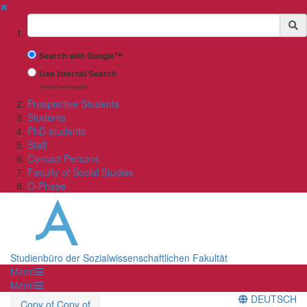
✖
Suchbegriff
Search with Google™
Use Internal Search
(limited result quality)
Prospective Students
Students
PhD students
Staff
Contact Persons
Faculty of Social Studies
O-Phase
Studienbüro der Sozialwissenschaftlichen Fakultät
Menü
Menü
DEUTSCH
Copy of Copy of