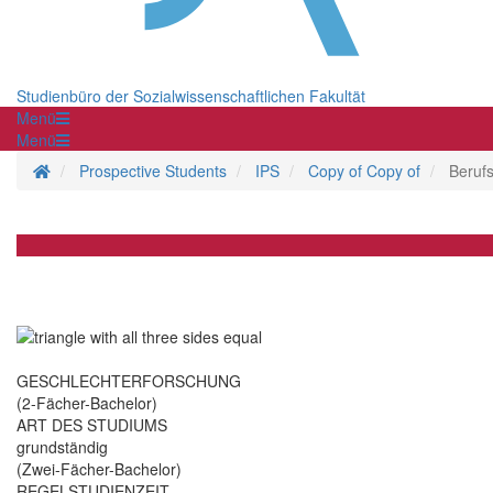
Studienbüro der Sozialwissenschaftlichen Fakultät
Menü
Menü
Homepage
Prospective Students
IPS
Copy of Copy of
Beruf
GESCHLECHTERFORSCHUNG
(2-Fächer-Bachelor)
ART DES STUDIUMS
grundständig
(Zwei-Fächer-Bachelor)
REGELSTUDIENZEIT