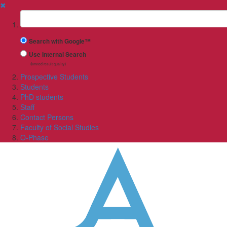
✖
Suchbegriff
Search with Google™
Use Internal Search
(limited result quality)
Prospective Students
Students
PhD students
Staff
Contact Persons
Faculty of Social Studies
O-Phase