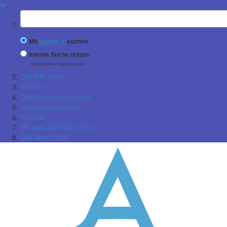
✖
Suchbegriff
Mit
Google™
suchen
Interne Suche nutzen
(eingeschränkte Ergebnisqualität)
Das PR-Team
PR-Info
Dienstvereinbarungen
Informationsarchiv
Kontakt
PR und JAV Wahl 2024
JAV Wahl 2026