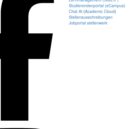
Studierendenportal (eCampus)
Chat AI
(
Academic Cloud
)
Stellenausschreibungen
Jobportal stellenwerk