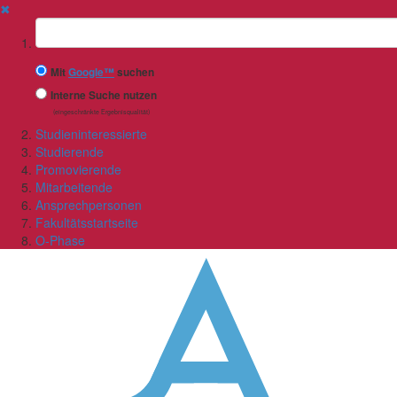
✖
Suchbegriff
Mit
Google™
suchen
Interne Suche nutzen
(eingeschränkte Ergebnisqualität)
Studieninteressierte
Studierende
Promovierende
Mitarbeitende
Ansprechpersonen
Fakultätsstartseite
O-Phase