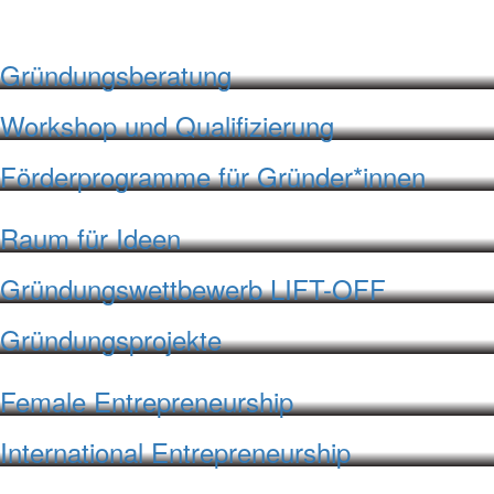
Gründungsberatung
Workshop und Qualifizierung
Förderprogramme für Gründer*innen
Raum für Ideen
Gründungswettbewerb LIFT-OFF
Gründungsprojekte
Female Entrepreneurship
International Entrepreneurship