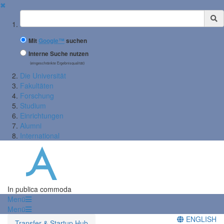
✖
Suchbegriff
Mit
Google™
suchen
Interne Suche nutzen
(eingeschränkte Ergebnisqualität)
Die Universität
Fakultäten
Forschung
Studium
Einrichtungen
Alumni
International
In publica commoda
Menü
Menü
ENGLISH
Transfer & Startup Hub