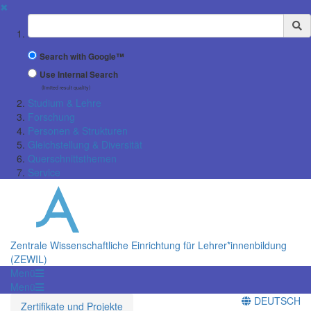
✖
Suchbegriff
Search with Google™
Use Internal Search
(limited result quality)
Studium & Lehre
Forschung
Personen & Strukturen
Gleichstellung & Diversität
Querschnittsthemen
Service
Zentrale Wissenschaftliche Einrichtung für Lehrer*innenbildung
(ZEWIL)
Menü
Menü
DEUTSCH
Zertifikate und Projekte