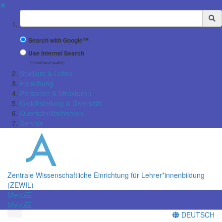
✖
Suchbegriff
Search with Google™
Use Internal Search
(limited result quality)
Studium & Lehre
Forschung
Personen & Strukturen
Gleichstellung & Diversität
Querschnittsthemen
Service
Zentrale Wissenschaftliche Einrichtung für Lehrer*innenbildung
(ZEWIL)
Menü
Menü
DEUTSCH