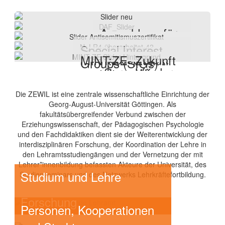
Anmeldung für
das
Special Interest
Praxisprojekt
MINT:ZE- Zukunft
Groups (SIGs) -
„Sprachförderu
gestalten, Wissen
interdisziplinäre
ng DaF/DaZ an
erleben
Forschungsprojekt
Die ZEWIL ist eine zentrale wissenschaftliche Einrichtung der
Göttinger
e
Georg-August-Universität Göttingen. Als
Schulen“
MINT:ZE fördert das
fakultätsübergreifender Verbund zwischen der
Interesse an MINT-
Erziehungswissenschaft, der Pädagogischen Psychologie
Die Special Interest Groups
Fächern unter Kindern
und den Fachdidaktiken dient sie der Weiterentwicklung der
Nächste Praxisphase:
(SIGs) sind projektbezogene
und Jugendlichen in
interdisziplinären Forschung, der Koordination der Lehre in
18.05. – 26.06.2026
Forschungszusammenschlüsse
Südniedersachsen durch
den Lehramtsstudiengängen und der Vernetzung der mit
Frist der Anmeldung:
verschiedener Fachdidaktiken
die Zusammenarbeit von
Lehrer*innenbildung befassten Akteure der Universität, des
26.04.2026
unter diesem
und Bildungswissenschaften.
Bildungseinrichtungen
Studium und Lehre
Studienseminars und des Netzwerks Lehrkräftefortbildung.
Link
Die Themen orientieren sich an
und lokalen Partnern.
Online-
aktuellen, für die
Mehr Informationen
Informationsveranstaltung
Forschung
Lehrer:innenbildung relevanten
Personen, Kooperationen
unter diesem Link
am
Anforderungen.
22.04.2026, 16:30 –
Mehr Informationen