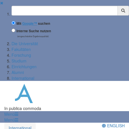
✖
Suchbegriff
Mit
Google™
suchen
Interne Suche nutzen
(eingeschränkte Ergebnisqualität)
Die Universität
Fakultäten
Forschung
Studium
Einrichtungen
Alumni
International
In publica commoda
Menü
Menü
ENGLISH
International