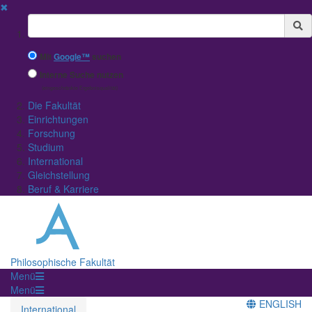
✖
Suchbegriff
Mit
Google™
suchen
Interne Suche nutzen
(eingeschränkte Ergebnisqualität)
Die Fakultät
Einrichtungen
Forschung
Studium
International
Gleichstellung
Beruf & Karriere
Philosophische Fakultät
Menü
Menü
ENGLISH
International