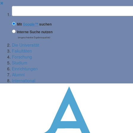
✖
Suchbegriff
Mit
Google™
suchen
Interne Suche nutzen
(eingeschränkte Ergebnisqualität)
Die Universität
Fakultäten
Forschung
Studium
Einrichtungen
Alumni
International