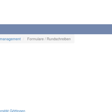
emanagement
Formulare / Rundschreiben
rsität Göttingen