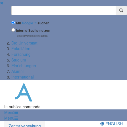
✖
Suchbegriff
Mit
Google™
suchen
Interne Suche nutzen
(eingeschränkte Ergebnisqualität)
Die Universität
Fakultäten
Forschung
Studium
Einrichtungen
Alumni
International
In publica commoda
Menü
Menü
ENGLISH
Zentralverwaltung