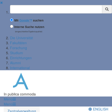
✖
Suchbegriff
Mit
Google™
suchen
Interne Suche nutzen
(eingeschränkte Ergebnisqualität)
Die Universität
Fakultäten
Forschung
Studium
Einrichtungen
Alumni
International
In publica commoda
Menü
Menü
ENGLISH
Zentralverwaltung