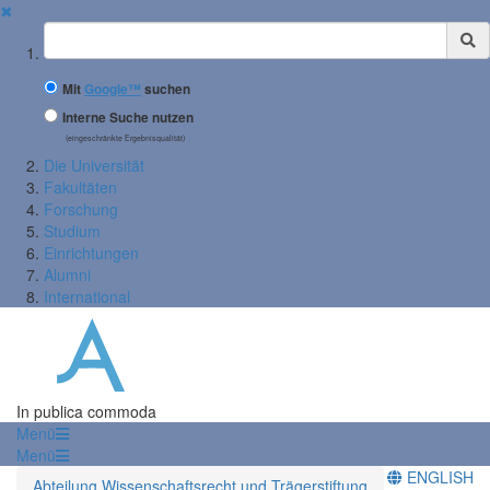
✖
Suchbegriff
Mit
Google™
suchen
Interne Suche nutzen
(eingeschränkte Ergebnisqualität)
Die Universität
Fakultäten
Forschung
Studium
Einrichtungen
Alumni
International
In publica commoda
Menü
Menü
ENGLISH
Abteilung Wissenschaftsrecht und Trägerstiftung