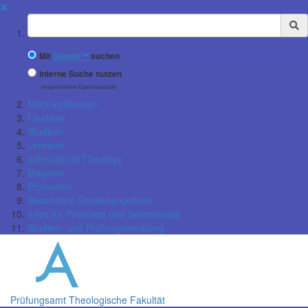
✖
Suchbegriff
Mit
Google™
suchen
Interne Suche nutzen
(eingeschränkte Ergebnisqualität)
Modulprüfungen
FlexNow
Studium
Lehramt
Intercultural Theology
Magister
Promotion
Besondere Studienangebote
Infos für Prüfende und Sekretariate
Studien- und Prüfungsberatung
Prüfungsamt Theologische Fakultät