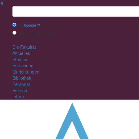
✖
Suchbegriff
Mit
Google™
suchen
Interne Suche nutzen
(eingeschränkte Ergebnisqualität)
Die Fakultät
Aktuelles
Studium
Forschung
Einrichtungen
Bibliothek
Personal
Service
Intern