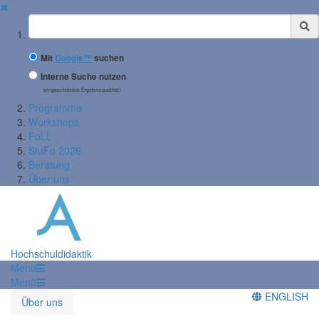
✖
Suchbegriff
Mit
Google™
suchen
Interne Suche nutzen
(eingeschränkte Ergebnisqualität)
Programme
Workshops
FoLL
StuFo 2026
Beratung
Über uns
Hochschuldidaktik
Menü
Menü
ENGLISH
Über uns