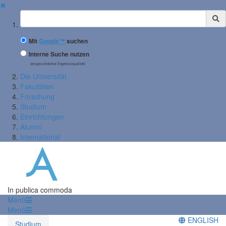
✖
Suchbegriff
Mit
Google™
suchen
Interne Suche nutzen
(eingeschränkte Ergebnisqualität)
Die Universität
Fakultäten
Forschung
Studium
Einrichtungen
Alumni
International
In publica commoda
Menü
Menü
ENGLISH
Studium