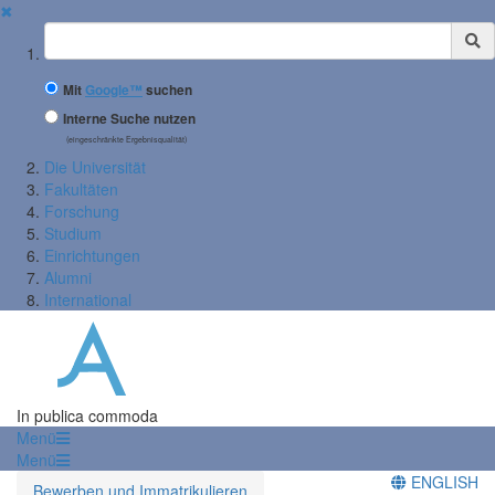
✖
Suchbegriff
Mit
Google™
suchen
Interne Suche nutzen
(eingeschränkte Ergebnisqualität)
Die Universität
Fakultäten
Forschung
Studium
Einrichtungen
Alumni
International
In publica commoda
Menü
Menü
ENGLISH
Bewerben und Immatrikulieren