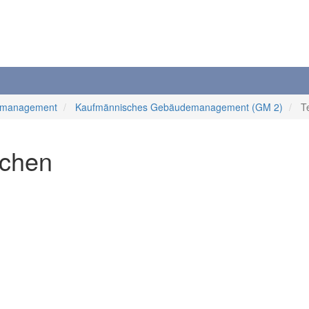
emanagement
Kaufmännisches Gebäudemanagement (GM 2)
T
schen