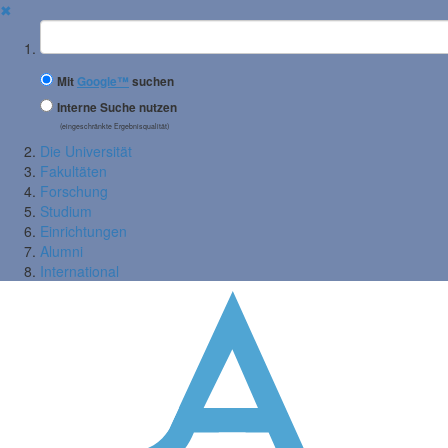
✖
Suchbegriff
Mit
Google™
suchen
Interne Suche nutzen
(eingeschränkte Ergebnisqualität)
Die Universität
Fakultäten
Forschung
Studium
Einrichtungen
Alumni
International