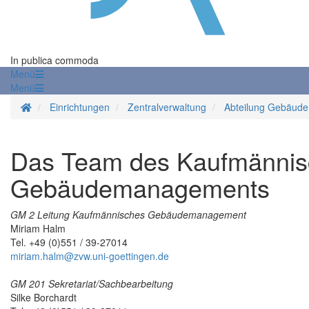
In publica commoda
Menü
Menü
Startseite
Einrichtungen
Zentralverwaltung
Abteilung Gebäud
Das Team des Kaufmänni
Gebäudemanagements
GM 2 Leitung Kaufmännisches Gebäudemanagement
Miriam Halm
Tel. +49 (0)551 / 39-27014
miriam.halm@zvw.uni-goettingen.de
GM 201 Sekretariat/Sachbearbeitung
Silke Borchardt