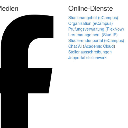
Medien
Online-Dienste
Studienangebot (eCampus)
Organisation (eCampus)
Prüfungsverwaltung (FlexNow)
Lernmanagement (Stud.IP)
Studierendenportal (eCampus)
Chat AI
(
Academic Cloud
)
Stellenausschreibungen
Jobportal stellenwerk