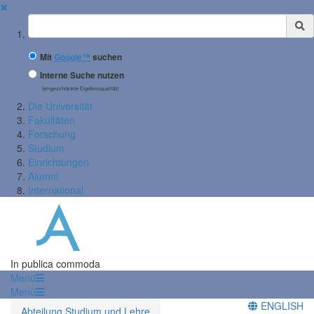
✖
Suchbegriff
Mit
Google™
suchen
Interne Suche nutzen
(eingeschränkte Ergebnisqualität)
Die Universität
Fakultäten
Forschung
Studium
Einrichtungen
Alumni
International
In publica commoda
Menü
Menü
ENGLISH
Abteilung Studium und Lehre