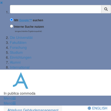
✖
Suchbegriff
Mit
Google™
suchen
Interne Suche nutzen
(eingeschränkte Ergebnisqualität)
Die Universität
Fakultäten
Forschung
Studium
Einrichtungen
Alumni
International
In publica commoda
Menü
Menü
ENGLISH
Abteilung Gebäudemanagement