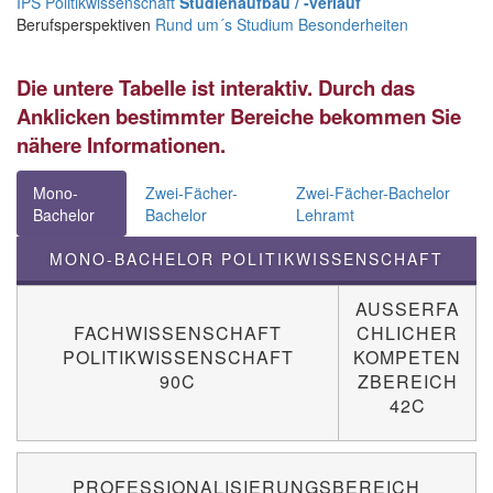
IPS
Politikwissenschaft
Studienaufbau / -verlauf
Berufsperspektiven
Rund um´s Studium
Besonderheiten
Die untere Tabelle ist interaktiv. Durch das
Anklicken bestimmter Bereiche bekommen Sie
nähere Informationen.
Mono-
Zwei-Fächer-
Zwei-Fächer-Bachelor
Bachelor
Bachelor
Lehramt
MONO-BACHELOR POLITIKWISSENSCHAFT
AUSSERFA
FACHWISSENSCHAFT
CHLICHER
POLITIKWISSENSCHAFT
KOMPETEN
90C
ZBEREICH
42C
PROFESSIONALISIERUNGSBEREICH