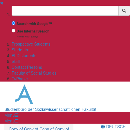
✖
Suchbegriff
Search with Google™
Use Internal Search
(limited result quality)
Prospective Students
Students
PhD students
Staff
Contact Persons
Faculty of Social Studies
O-Phase
Studienbüro der Sozialwissenschaftlichen Fakultät
Menü
Menü
DEUTSCH
Copy of Copy of Copy of Copy of