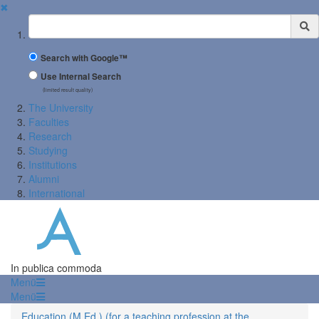
✖
Suchbegriff
Search with Google™
Use Internal Search
(limited result quality)
The University
Faculties
Research
Studying
Institutions
Alumni
International
In publica commoda
Menü
Menü
Education (M.Ed.) (for a teaching profession at the