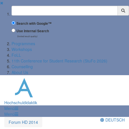
✖
Suchbegriff
Search with Google™
Use Internal Search
(limited result quality)
Programmes
Workshops
FoLL
11th Conference for Student Research (StuFo 2026)
Counselling
About Us
Hochschuldidaktik
Menü
Menü
DEUTSCH
Forum HD 2014