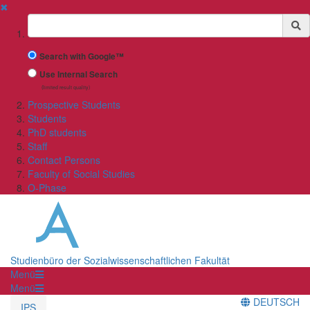
✖
Suchbegriff
Search with Google™
Use Internal Search
(limited result quality)
Prospective Students
Students
PhD students
Staff
Contact Persons
Faculty of Social Studies
O-Phase
Studienbüro der Sozialwissenschaftlichen Fakultät
Menü
Menü
DEUTSCH
IPS