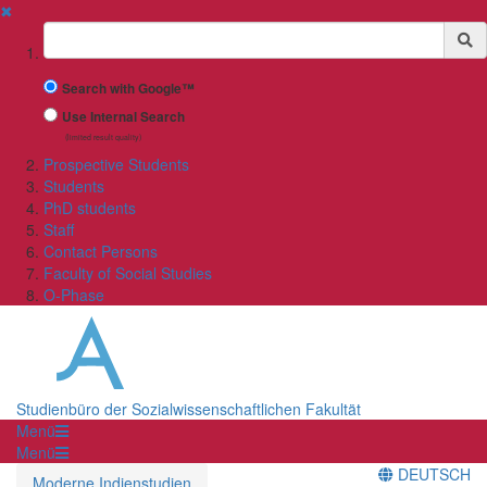
✖
Suchbegriff
Search with Google™
Use Internal Search
(limited result quality)
Prospective Students
Students
PhD students
Staff
Contact Persons
Faculty of Social Studies
O-Phase
Studienbüro der Sozialwissenschaftlichen Fakultät
Menü
Menü
DEUTSCH
Moderne Indienstudien