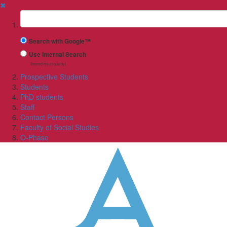
✖
Suchbegriff
Search with Google™
Use Internal Search
(limited result quality)
Prospective Students
Students
PhD students
Staff
Contact Persons
Faculty of Social Studies
O-Phase