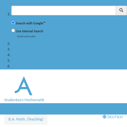
✖
Suchbegriff
Search with Google™
Use Internal Search
(limited result quality)
Studying
PhD program
Research
Persons
Service
Studienbüro Mathematik
Menü
Menü
DEUTSCH
B.A. Math. (Teaching)