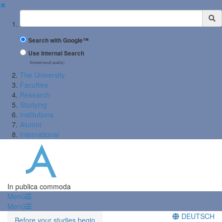
✖
Suchbegriff
Search with Google™
Use Internal Search
(limited result quality)
The University
Faculties
Research
Studying
Institutions
Alumni
International
In publica commoda
Menü
Menü
DEUTSCH
Before your studies begin