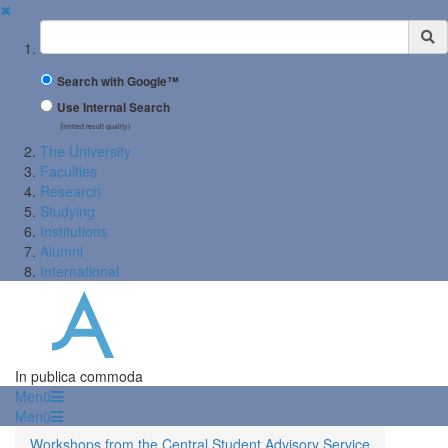
✖
Suchbegriff
Search with Google™
Use Internal Search
(limited result quality)
The University
Faculties
Research
Studying
Institutions
Alumni
International
In publica commoda
Menü
Menü
Workshops from the Central Student Advisory Service