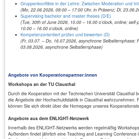
Gruppenkonflikte in der Lehre: Zwischen Moderation und Int
(Mo, 22.06.2026, 09:00 – 17:00 Uhr, in Präsenz; Di, 23.06.2
Supervising bachelor and master theses (D/E)
(Tue, 30th of June 2026, 10.00 – 16.00 o’clock, online; sel
10.00 – 16.00 o’clock, online)
Kompetenzorientiert prüfen und bewerten (D)
(Fr, 03.07. – Do, 16.07.2026, asynchrone Selbstlernphase; F
03.08.2026, asynchrone Selbstlernphase)
Angebote von Kooperationspartner:innen
Workshops an der TU Clausthal
Durch die Kooperation mit der Technischen Universität Clausthal be
die Angebote der Hochschuldidaktik in Clausthal wahrzunehmen. F
können Sie sich direkt über die Homepage unseres Kooperations
Angebote aus dem ENLIGHT-Netzwerk
Innerhalb des ENLIGHT-Netzwerks werden regelmäßig Workshop
Außerdem findet jährlich eine Teaching and Learning Conference i