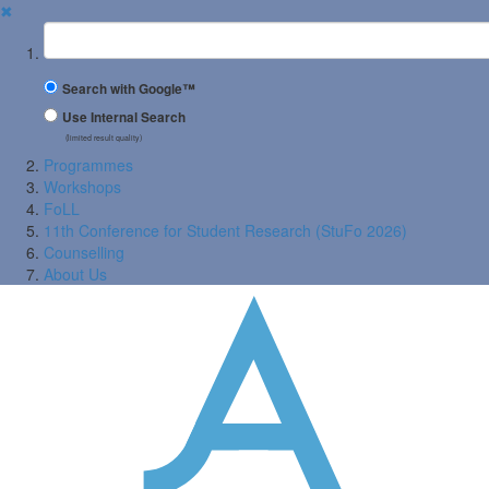
✖
Suchbegriff
Search with Google™
Use Internal Search
(limited result quality)
Programmes
Workshops
FoLL
11th Conference for Student Research (StuFo 2026)
Counselling
About Us