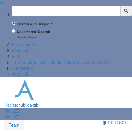
✖
Suchbegriff
Search with Google™
Use Internal Search
(limited result quality)
Programmes
Workshops
FoLL
11th Conference for Student Research (StuFo 2026)
Counselling
About Us
Hochschuldidaktik
Menü
Menü
DEUTSCH
Team