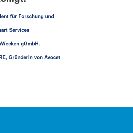
dent für Forschung und
mart Services
senWecken gGmbH.
URE, Gründerin von Avocet