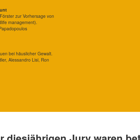
unt
 Förster zur Vorhersage von
dlife management).
 Papadopoulos
a
uen bei häuslicher Gewalt.
r, Alessandro Lisi, Ron
r diesjährigen Jury waren bete