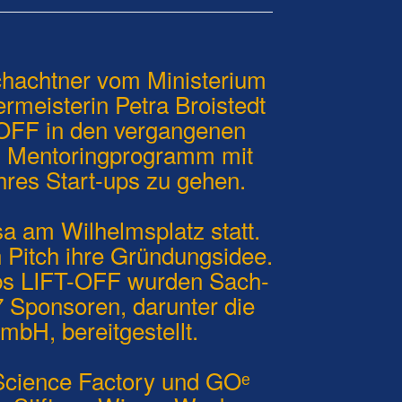
chachtner vom Ministerium
rmeisterin Petra Broistedt
-OFF in den vergangenen
in Mentoringprogramm mit
hres Start-ups zu gehen.
sa am Wilhelmsplatz statt.
n Pitch ihre Gründungsidee.
bs LIFT-OFF wurden Sach-
 Sponsoren, darunter die
bH, bereitgestellt.
Science Factory und GOᵉ