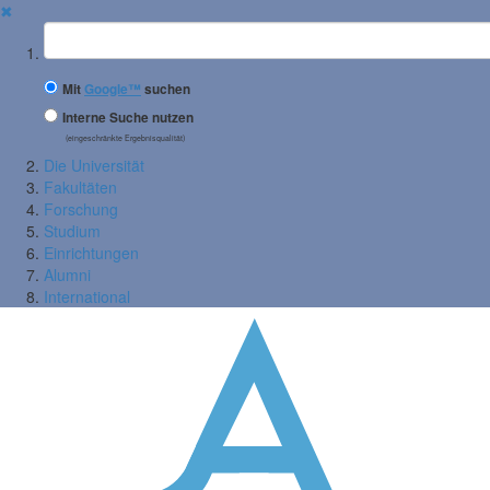
✖
Suchbegriff
Mit
Google™
suchen
Interne Suche nutzen
(eingeschränkte Ergebnisqualität)
Die Universität
Fakultäten
Forschung
Studium
Einrichtungen
Alumni
International