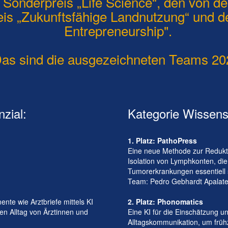
onderpreis „Life Science“, den von de
eis „Zukunftsfähige Landnutzung“ und d
Entrepreneurship".
as sind die ausgezeichneten Teams 20
zial:
Kategorie Wissens
1. Platz: PathoPress
Eine neue Methode zur Redukt
Isolation von Lymphkonten, die 
Tumorerkrankungen essentiell 
Team: Pedro Gebhardt Apalategu
nte wie Arztbriefe mittels KI
2. Platz: Phonomatics
en Alltag von Ärztinnen und
Eine KI für die Einschätzung u
Alltagskommunikation, um früh